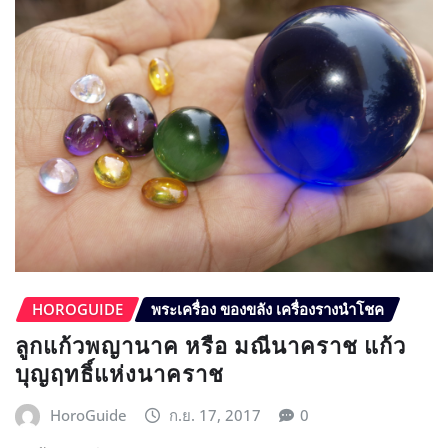
HOROGUIDE
พระเครื่อง ของขลัง เครื่องรางนำโชค
ลูกแก้วพญานาค หรือ มณีนาคราช แก้ว
บุญฤทธิ์แห่งนาคราช
HoroGuide
ก.ย. 17, 2017
0