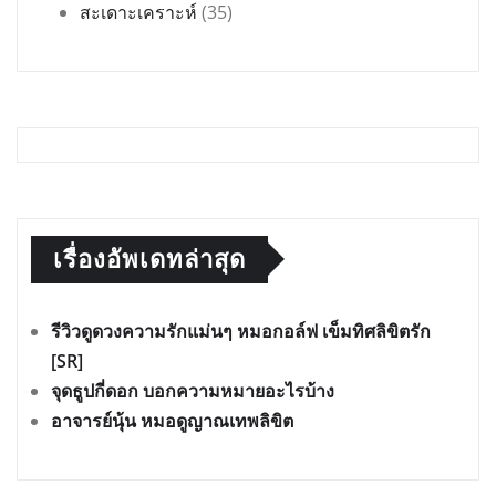
รีวิวดูดวงความรักแม่นๆ หมอกอล์ฟ เข็มทิศลิขิตรัก
[SR]
จุดธูปกี่ดอก บอกความหมายอะไรบ้าง
อาจารย์นุ้น หมอดูญาณเทพลิขิต
ความเห็นล่าสุดจากทางบ้าน
Yeesun Jantadee
บน
ริว จิตสัมผัส ทายนิสัยจากตัวเลขตามวันเกิด
Bow New Kooi