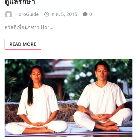
บทความน่าอ่าน
กรรมฐานคืออะไร
HoroGuide
เม.ย. 2, 2014
0
กรรมฐาน (บาลี :kamma…
READ MORE