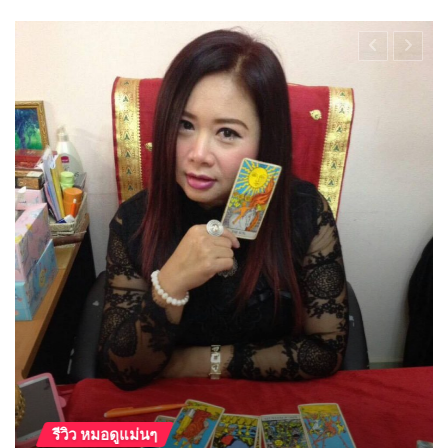
บทความน่าอ่าน
น แม่สาย
จุดธูปกี่ดอก บอกค
บ้าง
1, 2018
0
HoroGuide
ส.ค. 15, 