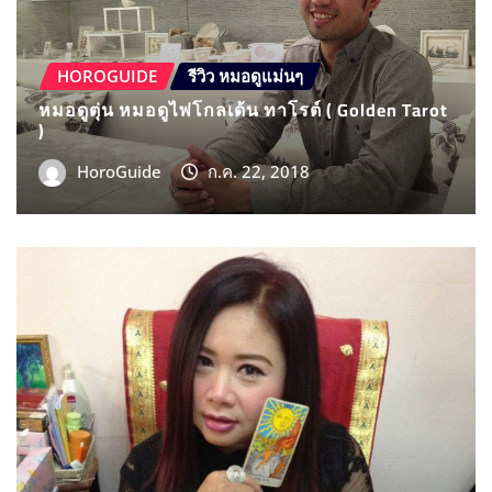
รีวิว หมอดูแม่นๆ
พี่เอ โชคชัย 4 หมอดูไพ่ยิปซี สัมผัสที่ 6