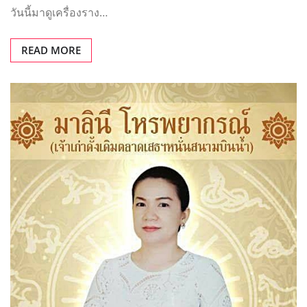
HOROGUIDE
รีวิว หมอดูแม่นๆ
รีวิวหมอดูน้าก้อย สื่อจิต มาลินีพยากรณ์
(SR)
HoroGuide
พ.ค. 29, 2017
0
รีวิวหมอดูน้าก้อย สื…