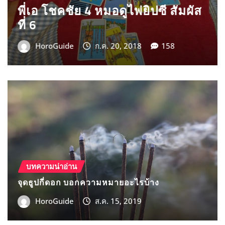
บทความน่าอ่าน
จุดธูปกี่ดอก บอกความหมายอะไรบ้าง
HoroGuide
ส.ค. 15, 2019
รีวิว หมอดูแม่นๆ
อาจารย์นุ้น หมอดูญาณเทพลิขิต
HoroGuide
ก.พ. 11, 2019