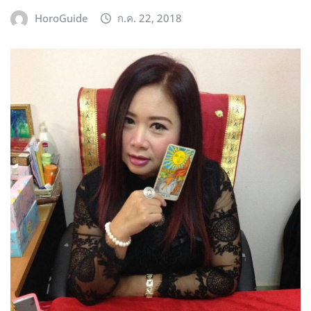
รีวิว หมอดูแม่นๆ
พี่เอ โชคชัย 4 หมอดูไพ่ยิปซี สัมผัสที่ 6