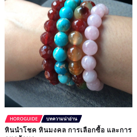
HOROGUIDE
บทความน่าอ่าน
หินนำโชค หินมงคล การเลือกซื้อ และการ
ดูแลรักษา
HoroGuide
ก.พ. 5, 2015
0
สวัสดีเพื่อนๆชาว Hor…
READ MORE