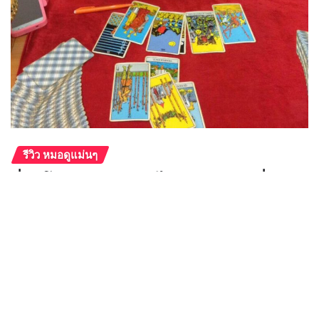
HoroGuide
ก.ค. 20, 2018
Copyright © 2025 Horoguide.com
|
Provo News
by
ThemeArile