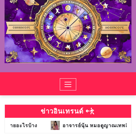
ข่าวอินเทรนด์
ารย์นุ้น หมอดูญาณเทพลิขิต
หมอดูตุ่น หมอดูไพ่โ