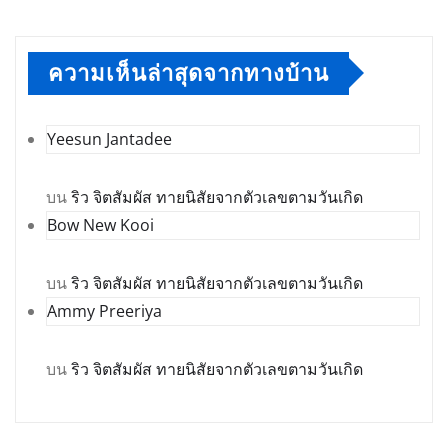
บน
ริว จิตสัมผัส ทายนิสัยจากตัวเลขตามวันเกิด
Ammy Preeriya
บน
ริว จิตสัมผัส ทายนิสัยจากตัวเลขตามวันเกิด
ลิงค์ที่น่าสนใจ
ARNOND.com
เว็บไซต์สาระหลากหลาย
Trick2U รวมเคล็ดลับ ความงาม
แฟชั่น ไลฟ์สไตล์
สำหรับผู้หญิง
ธรรมจักร -เว็บธรรมะออนไลน์
บ้าน.ธรรม.บุญ
ธรรมะจากหนังสือแจกฟรี พาเที่ยว
ทำบุญ