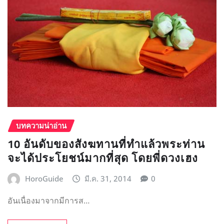
10 อันดับของสังฆทานที่ทำแล้วพระท่าน
จะได้ประโยชน์มากที่สุด โดยพี่ดวงเฮง
HoroGuide
มี.ค. 31, 2014
0
อันเนื่องมาจากมีการส…
READ MORE
Posts
1
2
3
…
46
pagination
เมนูหลัก
HoroGuide
(88)
HoroGuide พาเที่ยว
(71)