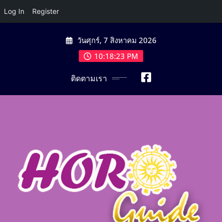
Log In
Register
Skip
วันศุกร์, 7 สิงหาคม 2026
to
content
10:18:24 PM
ติดตามเรา