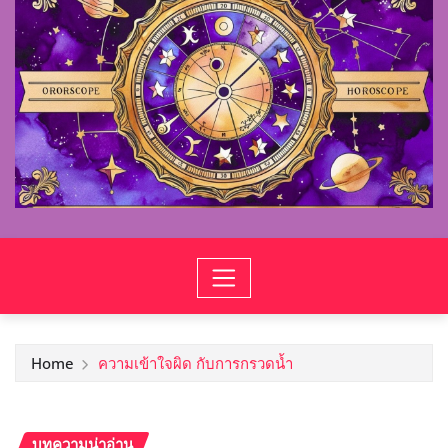
Home
ความเข้าใจผิด กับการกรวดน้ำ
บทความน่าอ่าน