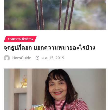
บทความน่าอ่าน
จุดธูปกี่ดอก บอกความหมายอะไรบ้าง
HoroGuide
ส.ค. 15, 2019