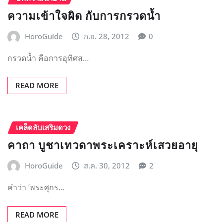
ความเข้าใจผิด กับการกรวดน้ำ
HoroGuide
ก.ย. 28, 2012
0
กรวดน้ำ คือการอุทิศส…
READ MORE
เคล็ดลับเสริมดวง
คาถา บูชาเทวดาพระเคราะห์เสวยอายุ
HoroGuide
ส.ค. 30, 2012
2
คำว่า ‘พระศุกร…
READ MORE