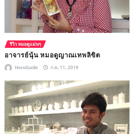
รีวิว หมอดูแม่นๆ
อาจารย์นุ้น หมอดูญาณเทพลิขิต
HoroGuide
ก.พ. 11, 2019