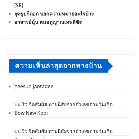
[SR]
จุดธูปกี่ดอก บอกความหมายอะไรบ้าง
อาจารย์นุ้น หมอดูญาณเทพลิขิต
ความเห็นล่าสุดจากทางบ้าน
Yeesun Jantadee
บน
ริว จิตสัมผัส ทายนิสัยจากตัวเลขตามวันเกิด
Bow New Kooi
บน
ริว จิตสัมผัส ทายนิสัยจากตัวเลขตามวันเกิด