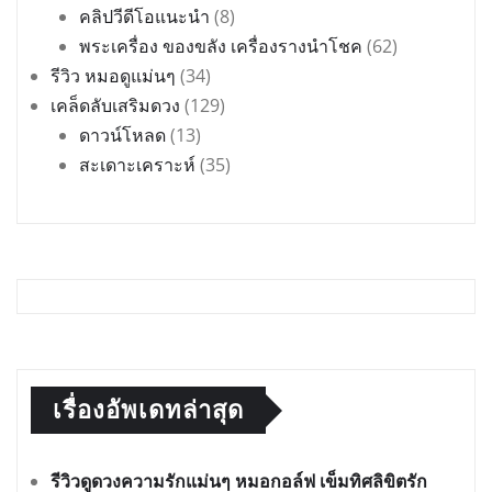
คลิปวีดีโอแนะนำ
(8)
พระเครื่อง ของขลัง เครื่องรางนำโชค
(62)
รีวิว หมอดูแม่นๆ
(34)
เคล็ดลับเสริมดวง
(129)
ดาวน์โหลด
(13)
สะเดาะเคราะห์
(35)
เรื่องอัพเดทล่าสุด
รีวิวดูดวงความรักแม่นๆ หมอกอล์ฟ เข็มทิศลิขิตรัก