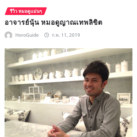
รีวิว หมอดูแม่นๆ
อาจารย์นุ้น หมอดูญาณเทพลิขิต
HoroGuide
ก.พ. 11, 2019