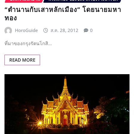
“ตำนานกับเสาหลักเมือง” โดยนายมหา
ทอง
HoroGuide
ส.ค. 28, 2012
0
ที่มาของกรุงรัตนโกสิ…
READ MORE