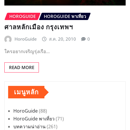
HOROGUIDE
HOROGUIDE พาเที่ยว
ศาลหลักเมือง กรุงเทพฯ
HoroGuide
ส.ค. 20, 2010
0
ใครอยากเจริญรุ่งเรือ…
READ MORE
เมนูหลัก
HoroGuide
(88)
HoroGuide พาเที่ยว
(71)
บทความน่าอ่าน
(261)