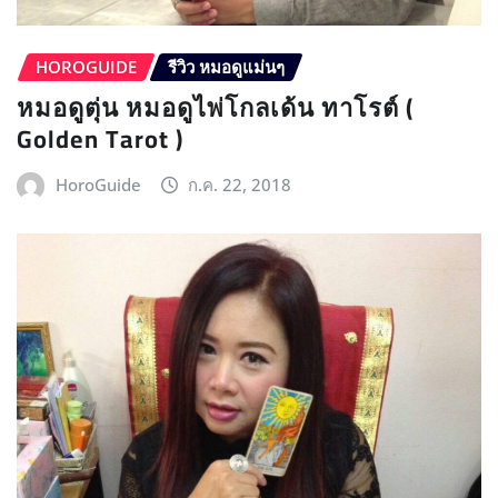
HOROGUIDE
รีวิว หมอดูแม่นๆ
หมอดูตุ่น หมอดูไพ่โกลเด้น ทาโรต์ (
Golden Tarot )
HoroGuide
ก.ค. 22, 2018