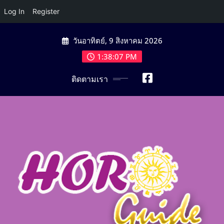
Log In
Register
Skip
วันอาทิตย์, 9 สิงหาคม 2026
to
content
1:38:07 PM
ติดตามเรา