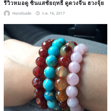
รีวิวหมอดู ซินแสชัยฤทธิ์ ดูดวงจีน ฮวงจุ้ย
HoroGuide
ก.พ. 16, 2017