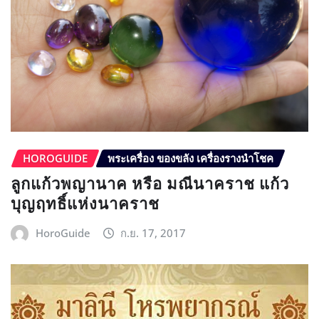
HOROGUIDE
พระเครื่อง ของขลัง เครื่องรางนำโชค
ลูกแก้วพญานาค หรือ มณีนาคราช แก้ว
บุญฤทธิ์แห่งนาคราช
HoroGuide
ก.ย. 17, 2017