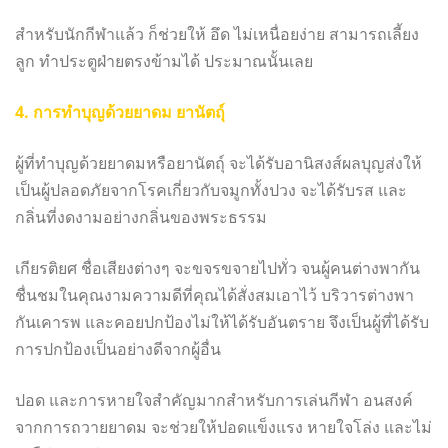
สำหรับนักกีฬาแล้ว ก็ช่วยให้ อึด ไม่เหนื่อยง่าย สามารถเลี้ยง
ลูก ทำประตูฝ่ายตรงข้ามได้ ประมาณนั้นเลย
4. การทำบุญด้วยยาดม ยานัตถุ์
ผู้ที่ทำบุญด้วยยาดมหรือยานัตถุ์ จะได้รับอานิสงส์ผลบุญส่งให้
เป็นผู้ปลอดภัยจากโรคเกี่ยวกับจมูกทั้งปวง จะได้รับรส และ
กลิ่นที่งดงามอย่างกลิ่นของพระธรรม
เกียรติยศ ชื่อเสียงต่างๆ จะขจรขจายไปทั่ว จนผู้คนต่างพากัน
ชื่นชมในคุณงามความดีที่คุณได้สั่งสมเอาไว้ บริวารต่างพา
กันเคารพ และคอยปกป้องไม่ให้ได้รับอันตราย จึงเป็นผู้ที่ได้รับ
การปกป้องเป็นอย่างดีจากผู้อื่น
ปอด และการหายใจสำคัญมากสำหรับการเล่นกีฬา อนสงค์
จากการถวายยาดม จะช่วยให้ปอดแข็งแรง หายใจโล่ง และไม่