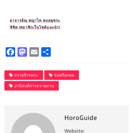
อาจารย์ณุ พญาไท หมอดูพระ
ลิขิต (สมาชิกเว็บไซต์แนะนำ)
F
M
E
S
a
a
m
h
c
st
ai
a
ถวายจีวรพระ
ร่มหรือกลด
e
o
l
re
อานิสงค์การถวายทาน
b
d
o
o
o
n
HoroGuide
k
Website: